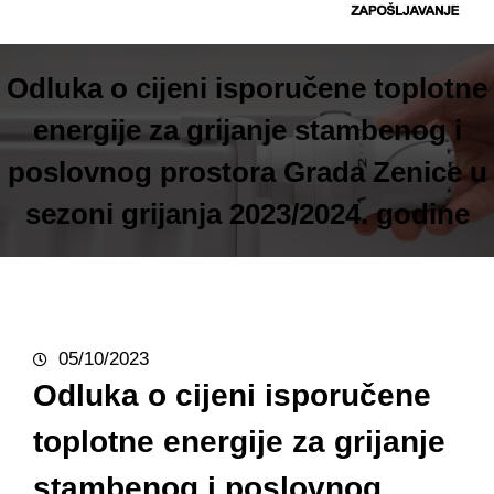
t
r
a
Odluka o cijeni isporučene toplotne
g
energije za grijanje stambenog i
a
poslovnog prostora Grada Zenice u
sezoni grijanja 2023/2024. godine
05/10/2023
Odluka o cijeni isporučene
toplotne energije za grijanje
stambenog i poslovnog