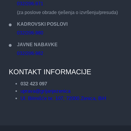
032/206-971
(za poslove obrade rješenja o izvršenju/presuda)
KADROVSKI POSLOVI
032/206-980
JAVNE NABAVKE
032/206-982
KONTAKT INFORMACIJE
032 423 097
uprava@grijanjezenica
Ul. Bilmišće br. 107, 72000 Zenica, BiH