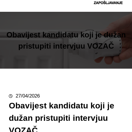
t
r
a
g
Obavijest kandidatu koji je dužan
a
pristupiti intervjuu VOZAČ
27/04/2026
Obavijest kandidatu koji je
dužan pristupiti intervjuu
VOZAČ