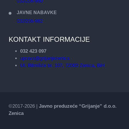
032/206-980
JAVNE NABAVKE
032/206-982
KONTAKT INFORMACIJE
032 423 097
uprava@grijanjezenica
Ul. Bilmišće br. 107, 72000 Zenica, BiH
©2017-2026 |
Javno preduzeće “Grijanje” d.o.o.
Zenica