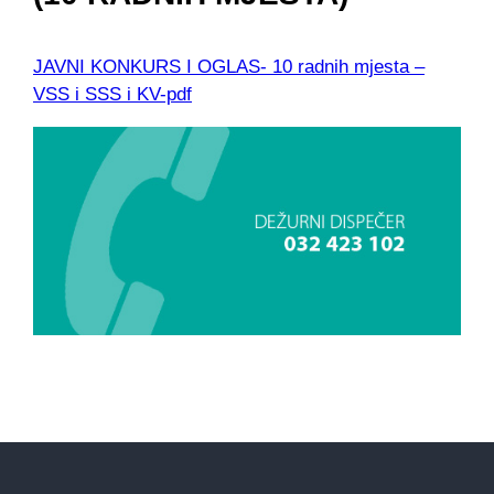
JAVNI KONKURS I OGLAS- 10 radnih mjesta –
VSS i SSS i KV-pdf