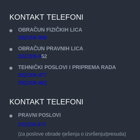
KONTAKT TELEFONI
OBRAČUN FIZIČKIH LICA
032/206-966
OBRAČUN PRAVNIH LICA
032/206-9
52
TEHNIČKI POSLOVI I PRIPREMA RADA
032/206-977
032/206-962
KONTAKT TELEFONI
PRAVNI POSLOVI
032/206-971
(za poslove obrade rješenja o izvršenju/presuda)