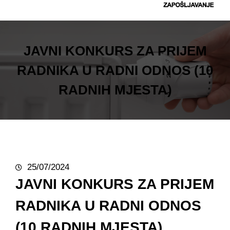
t
r
a
g
JAVNI KONKURS ZA PRIJEM
a
RADNIKA U RADNI ODNOS (10
RADNIH MJESTA)
25/07/2024
JAVNI KONKURS ZA PRIJEM
RADNIKA U RADNI ODNOS
(10 RADNIH MJESTA)