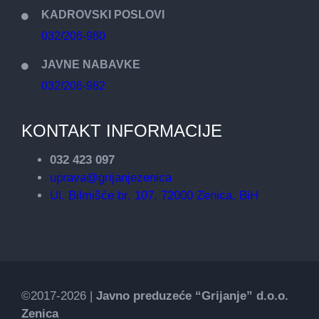
KADROVSKI POSLOVI
032/206-980
JAVNE NABAVKE
032/206-982
KONTAKT INFORMACIJE
032 423 097
uprava@grijanjezenica
Ul. Bilmišće br. 107, 72000 Zenica, BiH
©2017-2026 |
Javno preduzeće “Grijanje” d.o.o.
Zenica