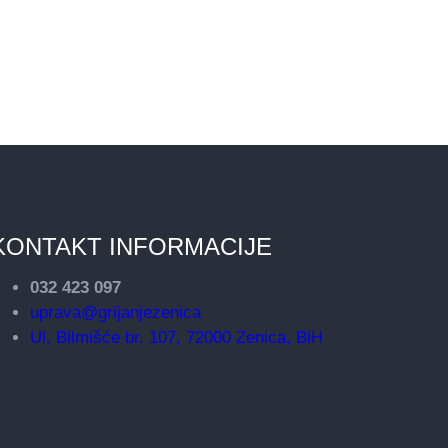
KONTAKT INFORMACIJE
032 423 097
uprava@grijanjezenica
Ul. Bilmišće br. 107, 72000 Zenica, BiH