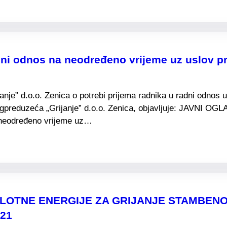
dni odnos na neodređeno vrijeme uz uslov p
e” d.o.o. Zenica o potrebi prijema radnika u radni odnos u 
preduzeća „Grijanje” d.o.o. Zenica, objavljuje: JAVNI OGL
a neodređeno vrijeme uz…
PLOTNE ENERGIJE ZA GRIJANJE STAMBE
021