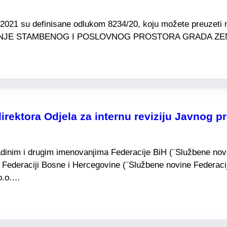
20/2021 su definisane odlukom 8234/20, koju možete preuzet
NJE STAMBENOG I POSLOVNOG PROSTORA GRADA ZENI
rektora Odjela za internu reviziju Javnog 
adinim i drugim imenovanjima Federacije BiH (¨Službene novin
Federaciji Bosne i Hercegovine (¨Službene novine Federacije 
.o.o.…