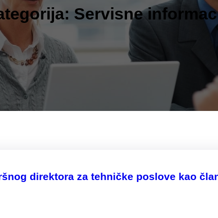
tegorija:
Servisne informac
zvršnog direktora za tehničke poslove kao č