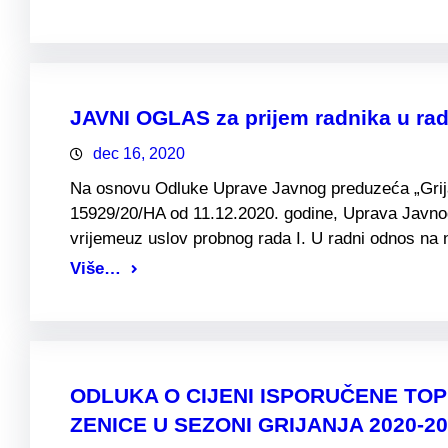
JAVNI OGLAS za prijem radnika u ra
dec 16, 2020
Na osnovu Odluke Uprave Javnog preduzeća „Grijanj
15929/20/HA od 11.12.2020. godine, Uprava Javnog
vrijemeuz uslov probnog rada I. U radni odnos n
Više…
ODLUKA O CIJENI ISPORUČENE TO
ZENICE U SEZONI GRIJANJA 2020-2