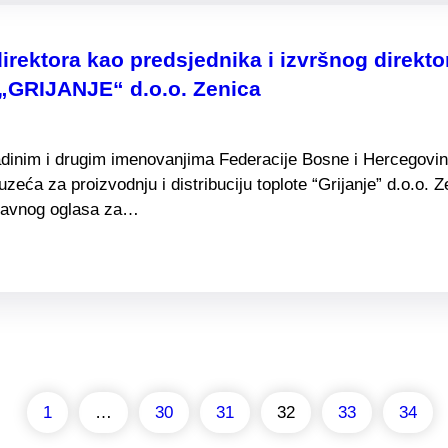
irektora kao predsjednika i izvršnog direkt
„GRIJANJE“ d.o.o. Zenica
adinim i drugim imenovanjima Federacije Bosne i Hercegovine
duzeća za proizvodnju i distribuciju toplote “Grijanje” d.o.
u Javnog oglasa za…
1
…
30
31
32
33
34