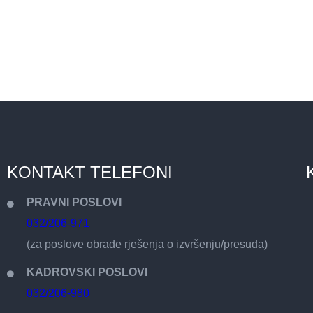
KONTAKT TELEFONI
PRAVNI POSLOVI
032/206-971
(za poslove obrade rješenja o izvršenju/presuda)
KADROVSKI POSLOVI
032/206-980