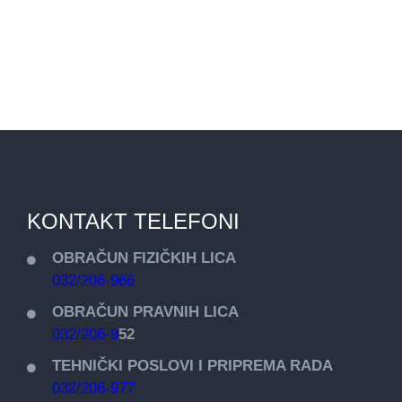
KONTAKT TELEFONI
OBRAČUN FIZIČKIH LICA
032/206-966
OBRAČUN PRAVNIH LICA
032/206-9
52
TEHNIČKI POSLOVI I PRIPREMA RADA
032/206-977