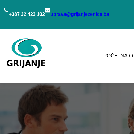
Idi
na
+387 32 423 102
uprava@grijanjezenica.ba
sadržaj
POČETNA
O