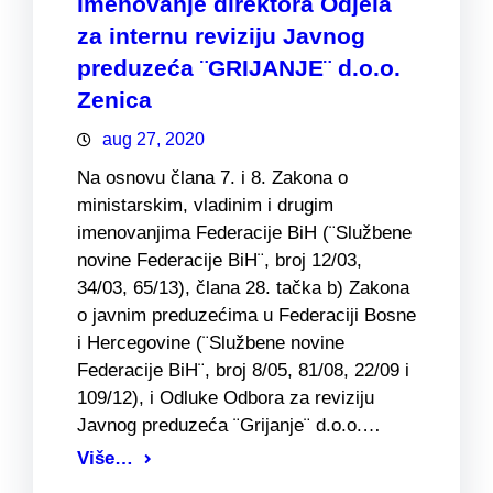
imenovanje direktora Odjela
za internu reviziju Javnog
preduzeća ¨GRIJANJE¨ d.o.o.
Zenica
aug 27, 2020
Na osnovu člana 7. i 8. Zakona o
ministarskim, vladinim i drugim
imenovanjima Federacije BiH (¨Službene
novine Federacije BiH¨, broj 12/03,
34/03, 65/13), člana 28. tačka b) Zakona
o javnim preduzećima u Federaciji Bosne
i Hercegovine (¨Službene novine
Federacije BiH¨, broj 8/05, 81/08, 22/09 i
109/12), i Odluke Odbora za reviziju
Javnog preduzeća ¨Grijanje¨ d.o.o.…
Više…