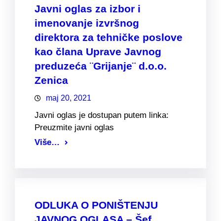
Javni oglas za izbor i
imenovanje izvršnog
direktora za tehničke poslove
kao člana Uprave Javnog
preduzeća ¨Grijanje¨ d.o.o.
Zenica
maj 20, 2021
Javni oglas je dostupan putem linka:
Preuzmite javni oglas
Više…
ODLUKA O PONIŠTENJU
JAVNOG OGLASA – Šef