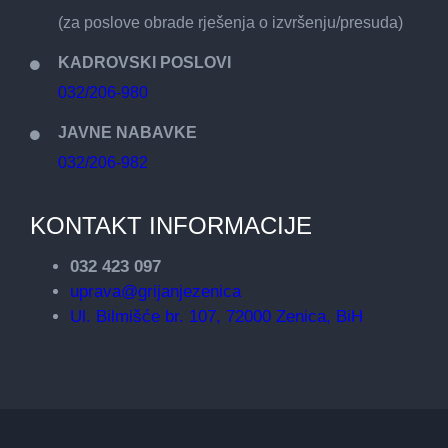
(za poslove obrade rješenja o izvršenju/presuda)
KADROVSKI POSLOVI
032/206-980
JAVNE NABAVKE
032/206-982
KONTAKT INFORMACIJE
032 423 097
uprava@grijanjezenica
Ul. Bilmišće br. 107, 72000 Zenica, BiH