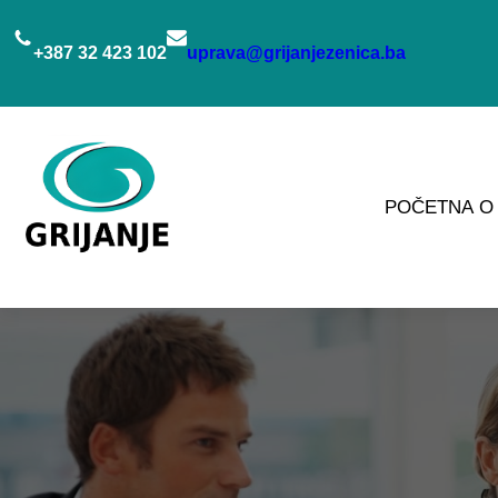
Idi
na
+387 32 423 102
uprava@grijanjezenica.ba
sadržaj
POČETNA
O