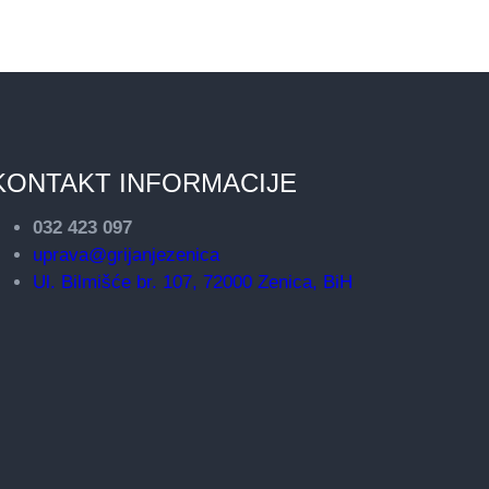
KONTAKT INFORMACIJE
032 423 097
uprava@grijanjezenica
Ul. Bilmišće br. 107, 72000 Zenica, BiH