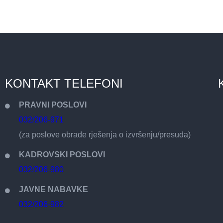
KONTAKT TELEFONI
PRAVNI POSLOVI
032/206-971
(za poslove obrade rješenja o izvršenju/presuda)
KADROVSKI POSLOVI
032/206-980
JAVNE NABAVKE
032/206-982