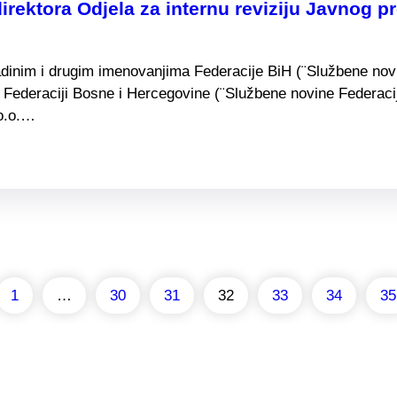
rektora Odjela za internu reviziju Javnog 
adinim i drugim imenovanjima Federacije BiH (¨Službene novin
Federaciji Bosne i Hercegovine (¨Službene novine Federacije 
.o.o.…
1
…
30
31
32
33
34
35