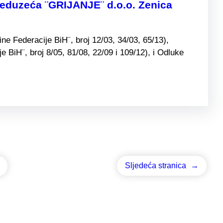
preduzeća ¨GRIJANJE¨ d.o.o. Zenica
e Federacije BiH¨, broj 12/03, 34/03, 65/13),
BiH¨, broj 8/05, 81/08, 22/09 i 109/12), i Odluke
Sljedeća stranica
→