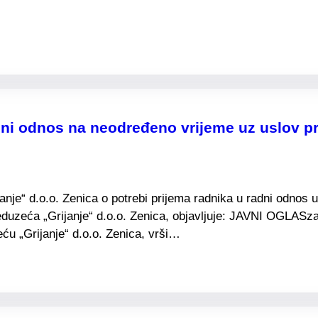
ni odnos na neodređeno vrijeme uz uslov pr
e“ d.o.o. Zenica o potrebi prijema radnika u radni odnos u 
duzeća „Grijanje“ d.o.o. Zenica, objavljuje: JAVNI OGLASza
u „Grijanje“ d.o.o. Zenica, vrši…