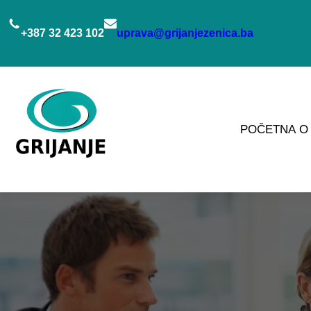
Idi
na
+387 32 423 102
uprava@grijanjezenica.ba
sadržaj
POČETNA
O