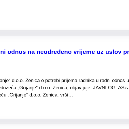
ni odnos na neodređeno vrijeme uz uslov pr
e“ d.o.o. Zenica o potrebi prijema radnika u radni odnos u 
duzeća „Grijanje“ d.o.o. Zenica, objavljuje: JAVNI OGLASza
u „Grijanje“ d.o.o. Zenica, vrši…