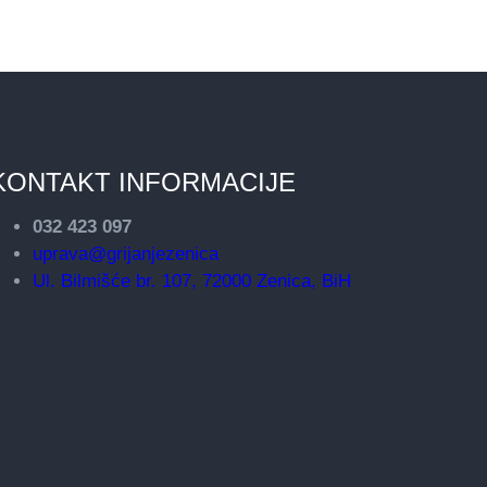
KONTAKT INFORMACIJE
032 423 097
uprava@grijanjezenica
Ul. Bilmišće br. 107, 72000 Zenica, BiH