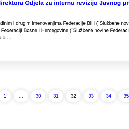
rektora Odjela za internu reviziju Javnog 
adinim i drugim imenovanjima Federacije BiH (¨Službene novin
Federaciji Bosne i Hercegovine (¨Službene novine Federacije 
.o.o.…
1
…
30
31
32
33
34
35