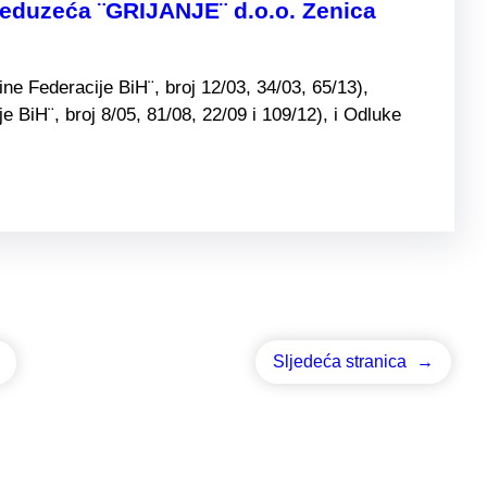
preduzeća ¨GRIJANJE¨ d.o.o. Zenica
e Federacije BiH¨, broj 12/03, 34/03, 65/13),
BiH¨, broj 8/05, 81/08, 22/09 i 109/12), i Odluke
Sljedeća stranica
→