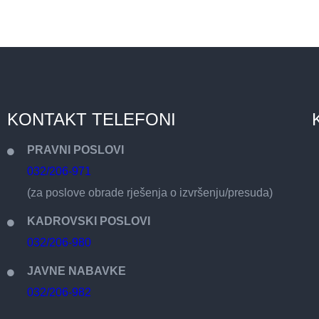
KONTAKT TELEFONI
PRAVNI POSLOVI
032/206-971
(za poslove obrade rješenja o izvršenju/presuda)
KADROVSKI POSLOVI
032/206-980
JAVNE NABAVKE
032/206-982