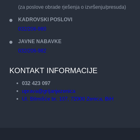
(za poslove obrade rješenja o izvršenju/presuda)
KADROVSKI POSLOVI
032/206-980
JAVNE NABAVKE
032/206-982
KONTAKT INFORMACIJE
032 423 097
uprava@grijanjezenica
Ul. Bilmišće br. 107, 72000 Zenica, BiH