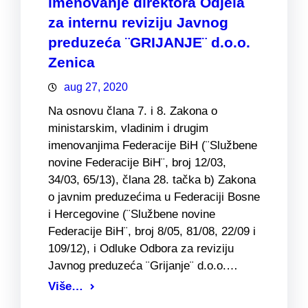
imenovanje direktora Odjela
za internu reviziju Javnog
preduzeća ¨GRIJANJE¨ d.o.o.
Zenica
aug 27, 2020
Na osnovu člana 7. i 8. Zakona o
ministarskim, vladinim i drugim
imenovanjima Federacije BiH (¨Službene
novine Federacije BiH¨, broj 12/03,
34/03, 65/13), člana 28. tačka b) Zakona
o javnim preduzećima u Federaciji Bosne
i Hercegovine (¨Službene novine
Federacije BiH¨, broj 8/05, 81/08, 22/09 i
109/12), i Odluke Odbora za reviziju
Javnog preduzeća ¨Grijanje¨ d.o.o.…
Više…