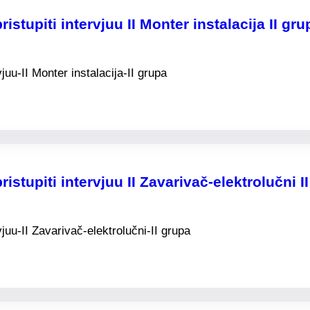
istupiti intervjuu II Monter instalacija II gru
juu-II Monter instalacija-II grupa
istupiti intervjuu II Zavarivač-elektrolučni I
vjuu-II Zavarivač-elektrolučni-II grupa