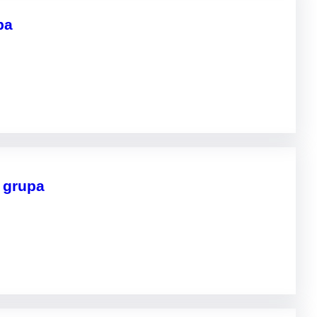
pa
I grupa