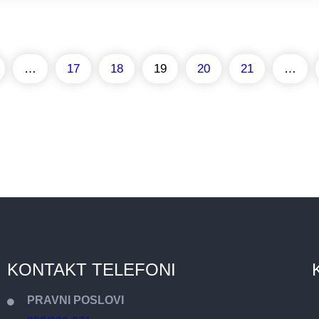
…
17
18
19
20
21
…
KONTAKT TELEFONI
PRAVNI POSLOVI