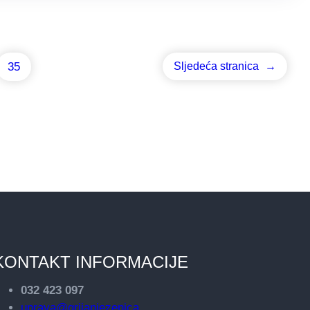
35
Sljedeća stranica
→
KONTAKT INFORMACIJE
032 423 097
uprava@grijanjezenica