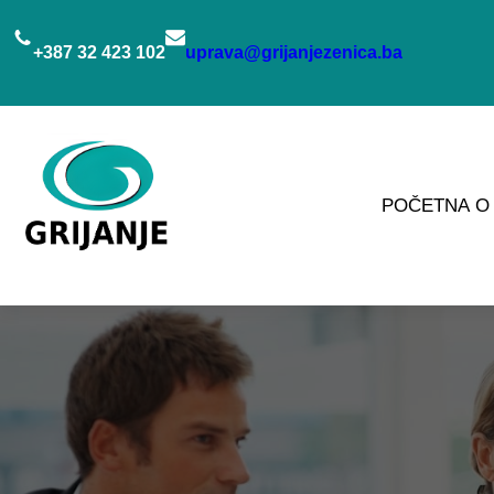
Idi
na
+387 32 423 102
uprava@grijanjezenica.ba
sadržaj
POČETNA
O