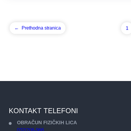
1
←
Prethodna stranica
KONTAKT TELEFONI
OBRAČUN FIZIČKIH LICA
032/206-966