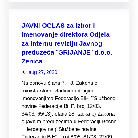
JAVNI OGLAS za izbor i
imenovanje direktora Odjela
za internu reviziju Javnog
preduzeća ¨GRIJANJE¨ d.o.o.
Zenica
aug 27, 2020
Na osnovu člana 7. i 8. Zakona o
ministarskim, vladinim i drugim
imenovanjima Federacije BiH (¨Službene
novine Federacije BiH¨, broj 12/03,
34/03, 65/13), člana 28. tačka b) Zakona
o javnim preduzećima u Federaciji Bosne
i Hercegovine (¨Službene novine
Federacije BiH¨, broj 8/05, 81/08, 22/09 i