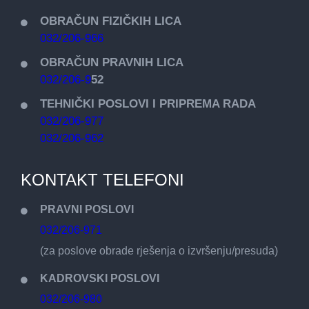
OBRAČUN FIZIČKIH LICA
032/206-966
OBRAČUN PRAVNIH LICA
032/206-9
52
TEHNIČKI POSLOVI I PRIPREMA RADA
032/206-977
032/206-962
KONTAKT TELEFONI
PRAVNI POSLOVI
032/206-971
(za poslove obrade rješenja o izvršenju/presuda)
KADROVSKI POSLOVI
032/206-980