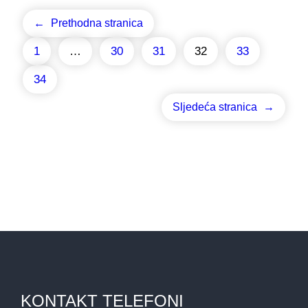
←
Prethodna stranica
1
…
30
31
32
33
34
Sljedeća stranica
→
KONTAKT TELEFONI