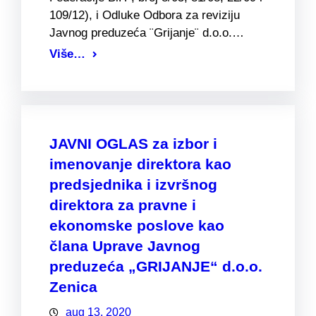
109/12), i Odluke Odbora za reviziju
Javnog preduzeća ¨Grijanje¨ d.o.o.…
Više…
JAVNI OGLAS za izbor i
imenovanje direktora kao
predsjednika i izvršnog
direktora za pravne i
ekonomske poslove kao
člana Uprave Javnog
preduzeća „GRIJANJE“ d.o.o.
Zenica
aug 13, 2020