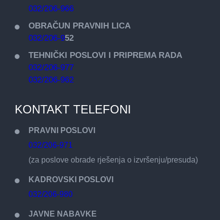
032/206-966
OBRAČUN PRAVNIH LICA
032/206-9
52
TEHNIČKI POSLOVI I PRIPREMA RADA
032/206-977
032/206-962
KONTAKT TELEFONI
PRAVNI POSLOVI
032/206-971
(za poslove obrade rješenja o izvršenju/presuda)
KADROVSKI POSLOVI
032/206-980
JAVNE NABAVKE