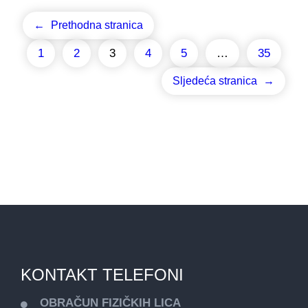
←
Prethodna stranica
1
2
3
4
5
…
35
Sljedeća stranica
→
KONTAKT TELEFONI
OBRAČUN FIZIČKIH LICA