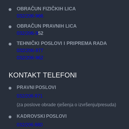
OBRAČUN FIZIČKIH LICA
032/206-966
OBRAČUN PRAVNIH LICA
032/206-9
52
TEHNIČKI POSLOVI I PRIPREMA RADA
032/206-977
032/206-962
KONTAKT TELEFONI
PRAVNI POSLOVI
032/206-971
(za poslove obrade rješenja o izvršenju/presuda)
KADROVSKI POSLOVI
032/206-980