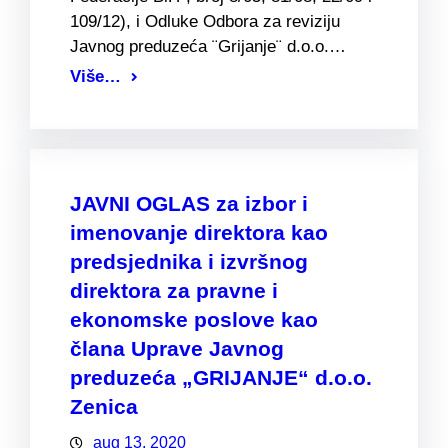
109/12), i Odluke Odbora za reviziju
Javnog preduzeća ¨Grijanje¨ d.o.o.…
Više…
JAVNI OGLAS za izbor i
imenovanje direktora kao
predsjednika i izvršnog
direktora za pravne i
ekonomske poslove kao
člana Uprave Javnog
preduzeća „GRIJANJE“ d.o.o.
Zenica
aug 13, 2020