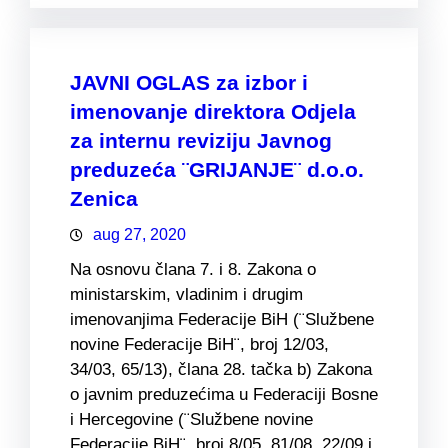
JAVNI OGLAS za izbor i
imenovanje direktora Odjela
za internu reviziju Javnog
preduzeća ¨GRIJANJE¨ d.o.o.
Zenica
aug 27, 2020
Na osnovu člana 7. i 8. Zakona o
ministarskim, vladinim i drugim
imenovanjima Federacije BiH (¨Službene
novine Federacije BiH¨, broj 12/03,
34/03, 65/13), člana 28. tačka b) Zakona
o javnim preduzećima u Federaciji Bosne
i Hercegovine (¨Službene novine
Federacije BiH¨, broj 8/05, 81/08, 22/09 i