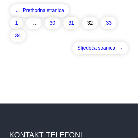
←
Prethodna stranica
1
…
30
31
32
33
34
Sljedeća stranica
→
KONTAKT TELEFONI