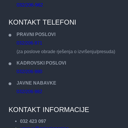
032/206-962
KONTAKT TELEFONI
PRAVNI POSLOVI
032/206-971
(za poslove obrade rješenja o izvršenju/presuda)
KADROVSKI POSLOVI
032/206-980
JAVNE NABAVKE
032/206-982
KONTAKT INFORMACIJE
032 423 097