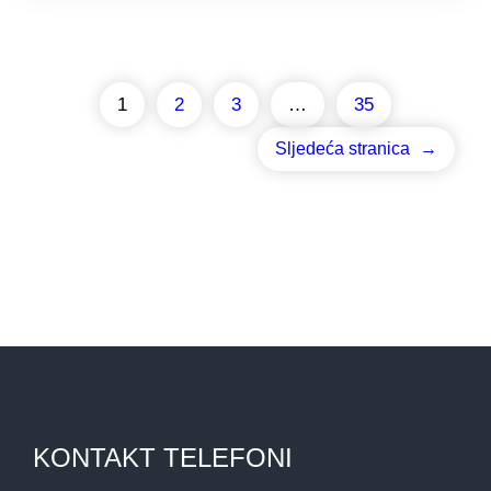
1
2
3
…
35
Sljedeća stranica
→
KONTAKT TELEFONI