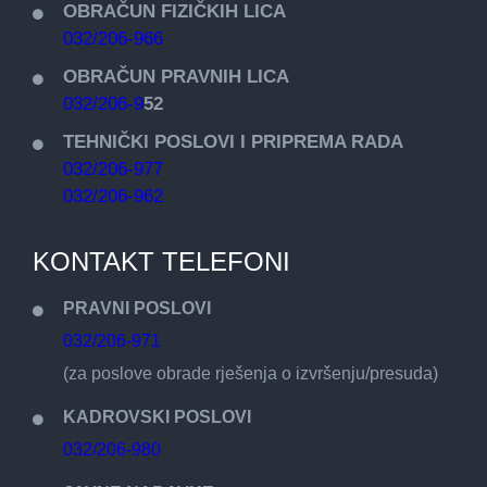
OBRAČUN FIZIČKIH LICA
032/206-966
OBRAČUN PRAVNIH LICA
032/206-9
52
TEHNIČKI POSLOVI I PRIPREMA RADA
032/206-977
032/206-962
KONTAKT TELEFONI
PRAVNI POSLOVI
032/206-971
(za poslove obrade rješenja o izvršenju/presuda)
KADROVSKI POSLOVI
032/206-980