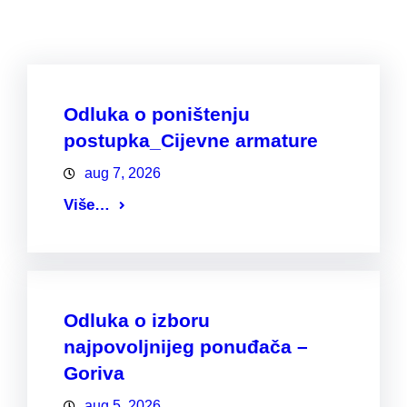
Odluka o poništenju
postupka_Cijevne armature
aug 7, 2026
Više…
Odluka o izboru
najpovoljnijeg ponuđača –
Goriva
aug 5, 2026