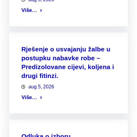
Više…
Rješenje o usvajanju žalbe u
postupku nabavke robe –
Predizolovane cijevi, koljena i
drugi fitinzi.
aug 5, 2026
Više…
Odluka o izboru