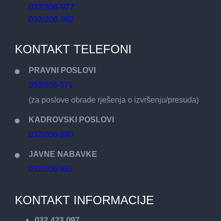
032/206-977
032/206-962
KONTAKT TELEFONI
PRAVNI POSLOVI
032/206-971
(za poslove obrade rješenja o izvršenju/presuda)
KADROVSKI POSLOVI
032/206-980
JAVNE NABAVKE
032/206-982
KONTAKT INFORMACIJE
032 423 097