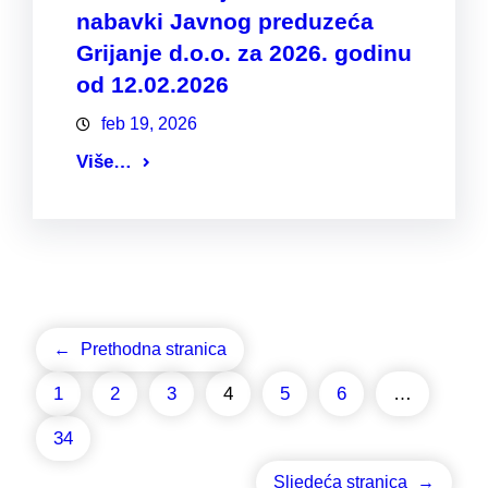
nabavki Javnog preduzeća
Grijanje d.o.o. za 2026. godinu
od 12.02.2026
feb 19, 2026
Više…
←
Prethodna stranica
1
2
3
4
5
6
…
34
Sljedeća stranica
→