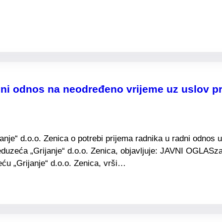
ni odnos na neodređeno vrijeme uz uslov pr
e“ d.o.o. Zenica o potrebi prijema radnika u radni odnos u 
duzeća „Grijanje“ d.o.o. Zenica, objavljuje: JAVNI OGLASza
u „Grijanje“ d.o.o. Zenica, vrši…