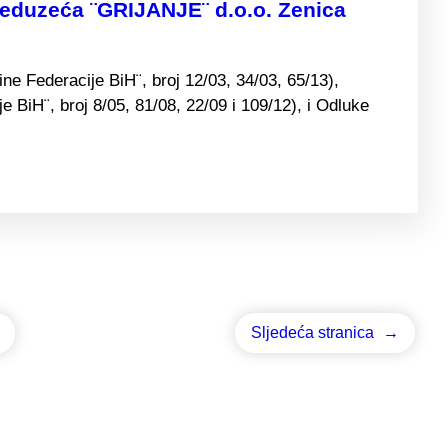
preduzeća ¨GRIJANJE¨ d.o.o. Zenica
e Federacije BiH¨, broj 12/03, 34/03, 65/13),
BiH¨, broj 8/05, 81/08, 22/09 i 109/12), i Odluke
Sljedeća stranica
→