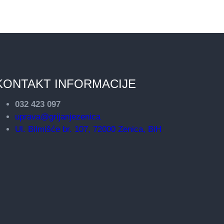
KONTAKT INFORMACIJE
032 423 097
uprava@grijanjezenica
Ul. Bilmišće br. 107, 72000 Zenica, BiH