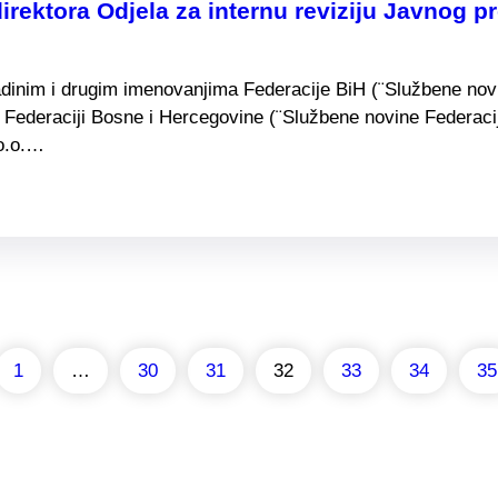
rektora Odjela za internu reviziju Javnog 
adinim i drugim imenovanjima Federacije BiH (¨Službene novin
Federaciji Bosne i Hercegovine (¨Službene novine Federacije 
.o.o.…
1
…
30
31
32
33
34
35