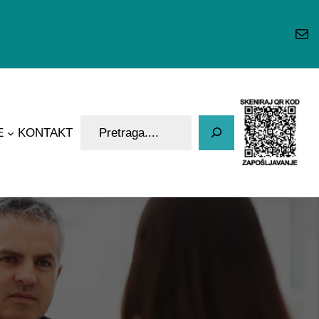
Mai
P
E
KONTAKT
r
e
t
r
a
g
a