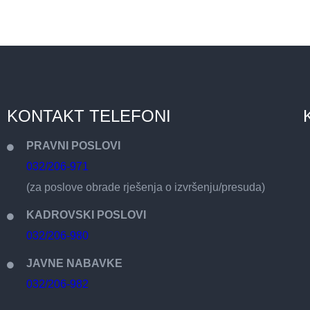
KONTAKT TELEFONI
PRAVNI POSLOVI
032/206-971
(za poslove obrade rješenja o izvršenju/presuda)
KADROVSKI POSLOVI
032/206-980
JAVNE NABAVKE
032/206-982