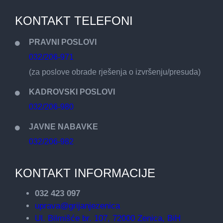
KONTAKT TELEFONI
PRAVNI POSLOVI
032/206-971
(za poslove obrade rješenja o izvršenju/presuda)
KADROVSKI POSLOVI
032/206-980
JAVNE NABAVKE
032/206-982
KONTAKT INFORMACIJE
032 423 097
uprava@grijanjezenica
Ul. Bilmišće br. 107, 72000 Zenica, BiH