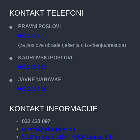
KONTAKT TELEFONI
PRAVNI POSLOVI
032/206-971
(za poslove obrade rješenja o izvršenju/presuda)
KADROVSKI POSLOVI
032/206-980
JAVNE NABAVKE
032/206-982
KONTAKT INFORMACIJE
032 423 097
uprava@grijanjezenica
Ul. Bilmišće br. 107, 72000 Zenica, BiH