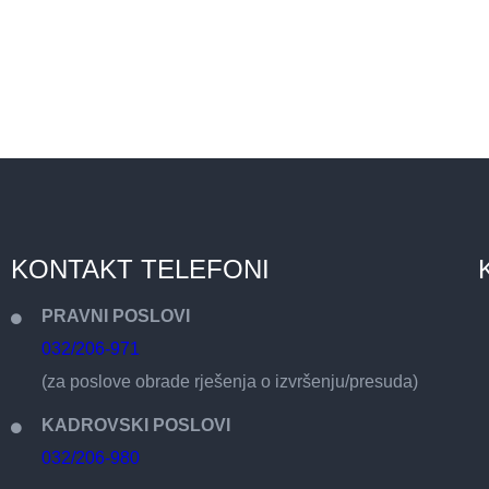
KONTAKT TELEFONI
PRAVNI POSLOVI
032/206-971
(za poslove obrade rješenja o izvršenju/presuda)
KADROVSKI POSLOVI
032/206-980