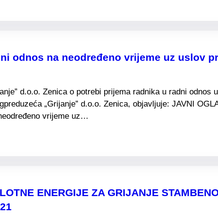
dni odnos na neodređeno vrijeme uz uslov p
e” d.o.o. Zenica o potrebi prijema radnika u radni odnos u 
preduzeća „Grijanje” d.o.o. Zenica, objavljuje: JAVNI OGL
a neodređeno vrijeme uz…
PLOTNE ENERGIJE ZA GRIJANJE STAMBE
021