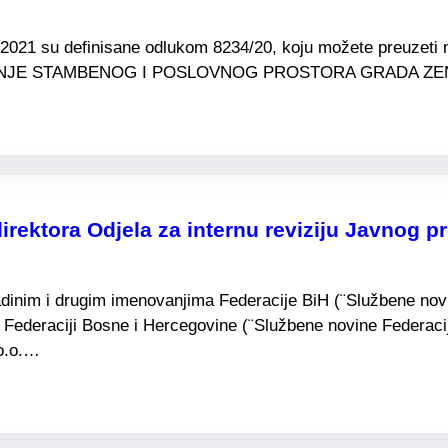
20/2021 su definisane odlukom 8234/20, koju možete preuzet
NJE STAMBENOG I POSLOVNOG PROSTORA GRADA ZENI
rektora Odjela za internu reviziju Javnog 
adinim i drugim imenovanjima Federacije BiH (¨Službene novin
Federaciji Bosne i Hercegovine (¨Službene novine Federacije 
.o.o.…