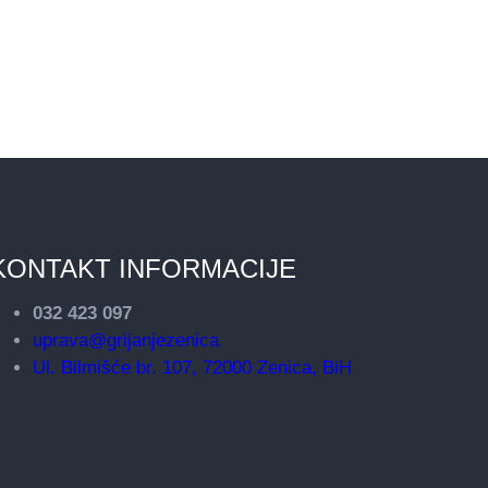
KONTAKT INFORMACIJE
032 423 097
uprava@grijanjezenica
Ul. Bilmišće br. 107, 72000 Zenica, BiH