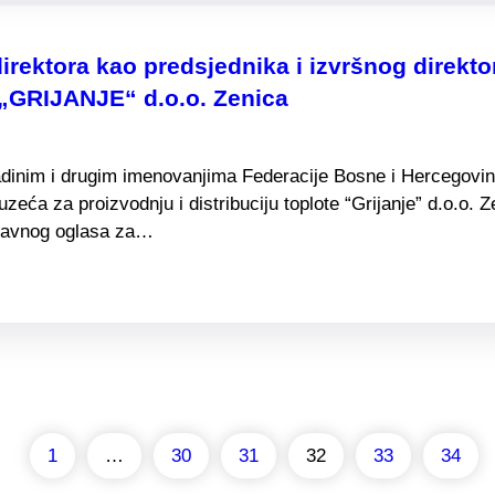
irektora kao predsjednika i izvršnog direkt
„GRIJANJE“ d.o.o. Zenica
adinim i drugim imenovanjima Federacije Bosne i Hercegovine
duzeća za proizvodnju i distribuciju toplote “Grijanje” d.o.
u Javnog oglasa za…
1
…
30
31
32
33
34