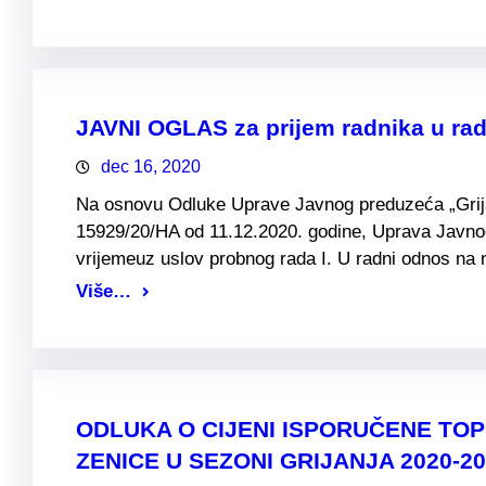
JAVNI OGLAS za prijem radnika u ra
dec 16, 2020
Na osnovu Odluke Uprave Javnog preduzeća „Grijanj
15929/20/HA od 11.12.2020. godine, Uprava Javnog
vrijemeuz uslov probnog rada I. U radni odnos n
Više…
ODLUKA O CIJENI ISPORUČENE TO
ZENICE U SEZONI GRIJANJA 2020-2