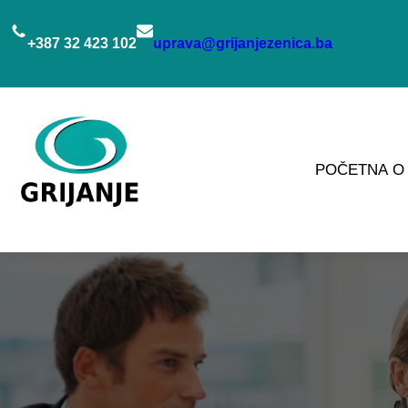
Idi
na
+387 32 423 102
uprava@grijanjezenica.ba
sadržaj
POČETNA
O