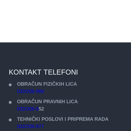
KONTAKT TELEFONI
OBRAČUN FIZIČKIH LICA
032/206-966
OBRAČUN PRAVNIH LICA
032/206-9
52
TEHNIČKI POSLOVI I PRIPREMA RADA
032/206-977