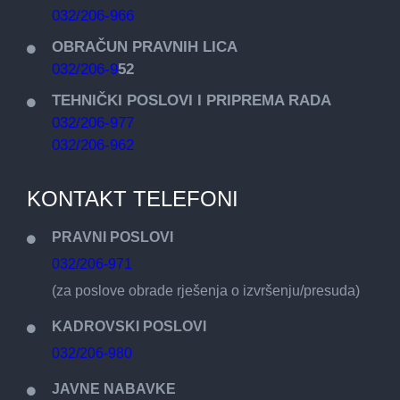
032/206-966
OBRAČUN PRAVNIH LICA
032/206-9
52
TEHNIČKI POSLOVI I PRIPREMA RADA
032/206-977
032/206-962
KONTAKT TELEFONI
PRAVNI POSLOVI
032/206-971
(za poslove obrade rješenja o izvršenju/presuda)
KADROVSKI POSLOVI
032/206-980
JAVNE NABAVKE