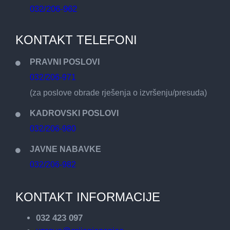
032/206-962
KONTAKT TELEFONI
PRAVNI POSLOVI
032/206-971
(za poslove obrade rješenja o izvršenju/presuda)
KADROVSKI POSLOVI
032/206-980
JAVNE NABAVKE
032/206-982
KONTAKT INFORMACIJE
032 423 097