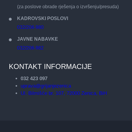
(za poslove obrade rješenja o izvršenju/presuda)
KADROVSKI POSLOVI
032/206-980
JAVNE NABAVKE
032/206-982
KONTAKT INFORMACIJE
032 423 097
uprava@grijanjezenica
Ul. Bilmišće br. 107, 72000 Zenica, BiH