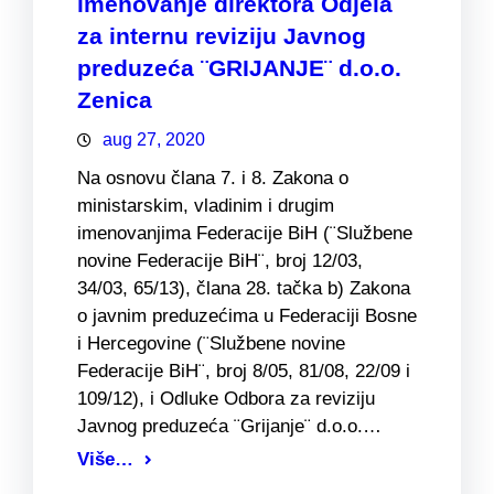
imenovanje direktora Odjela
za internu reviziju Javnog
preduzeća ¨GRIJANJE¨ d.o.o.
Zenica
aug 27, 2020
Na osnovu člana 7. i 8. Zakona o
ministarskim, vladinim i drugim
imenovanjima Federacije BiH (¨Službene
novine Federacije BiH¨, broj 12/03,
34/03, 65/13), člana 28. tačka b) Zakona
o javnim preduzećima u Federaciji Bosne
i Hercegovine (¨Službene novine
Federacije BiH¨, broj 8/05, 81/08, 22/09 i
109/12), i Odluke Odbora za reviziju
Javnog preduzeća ¨Grijanje¨ d.o.o.…
Više…