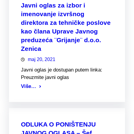
Javni oglas za izbor i
imenovanje izvršnog
direktora za tehničke poslove
kao člana Uprave Javnog
preduzeća ¨Grijanje¨ d.o.o.
Zenica
maj 20, 2021
Javni oglas je dostupan putem linka:
Preuzmite javni oglas
Više…
ODLUKA O PONIŠTENJU
JAVNOG OGLASA – Šef