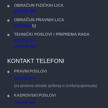
OBRAČUN FIZIČKIH LICA
032/206-966
OBRAČUN PRAVNIH LICA
032/206-9
52
TEHNIČKI POSLOVI I PRIPREMA RADA
032/206-977
032/206-962
KONTAKT TELEFONI
PRAVNI POSLOVI
032/206-971
(za poslove obrade rješenja o izvršenju/presuda)
KADROVSKI POSLOVI
032/206-980