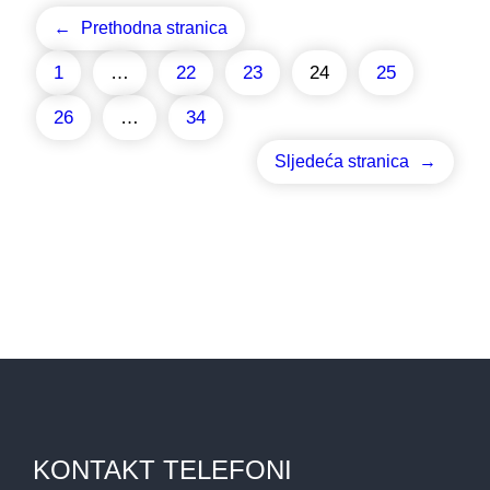
←
Prethodna stranica
1
…
22
23
24
25
26
…
34
Sljedeća stranica
→
KONTAKT TELEFONI