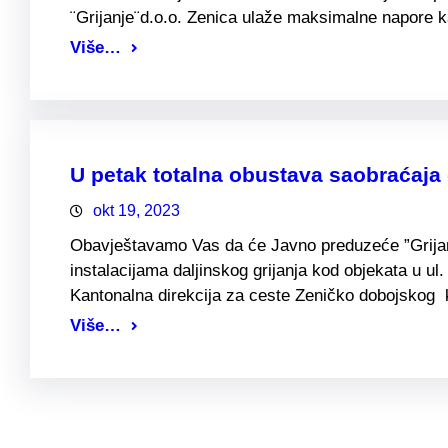
¨Grijanje¨d.o.o. Zenica ulaže maksimalne napore k
Više…
U petak totalna obustava saobraćaja d
okt 19, 2023
Obavještavamo Vas da će Javno preduzeće ”Grijanj
instalacijama daljinskog grijanja kod objekata u ul
Kantonalna direkcija za ceste Zeničko dobojskog 
Više…