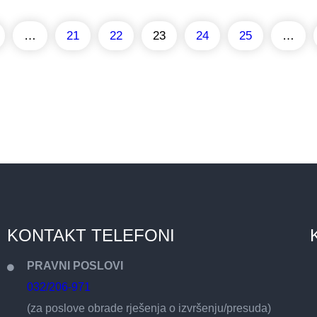
…
21
22
23
24
25
…
KONTAKT TELEFONI
PRAVNI POSLOVI
032/206-971
(za poslove obrade rješenja o izvršenju/presuda)