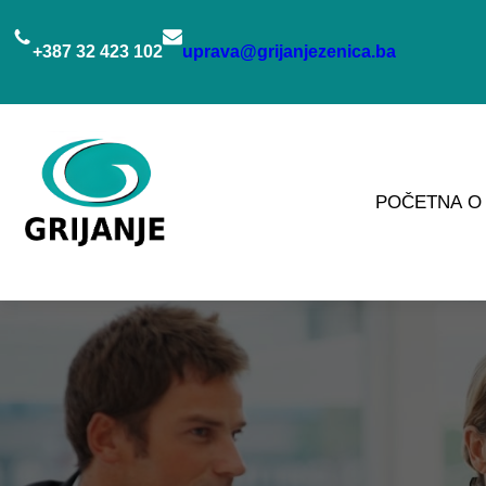
Idi
na
+387 32 423 102
uprava@grijanjezenica.ba
sadržaj
POČETNA
O