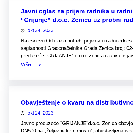
Javni oglas za prijem radnika u rad
“Grijanje” d.o.o. Zenica uz probni rad
okt 24, 2023
Na osnovu Odluke o potrebi prijema u radni odnos 
saglasnosti Gradonačelnika Grada Zenica broj: 02
preduzeće „GRIJANJE“ d.o.o. Zenica raspisuje jav
Više…
Obavještenje o kvaru na distributivno
okt 24, 2023
Javno preduzeće ¨GRIJANJE¨d.o.o. Zenica obavješt
DN500 na „Željezničkom mostu“, obustavljena isporu