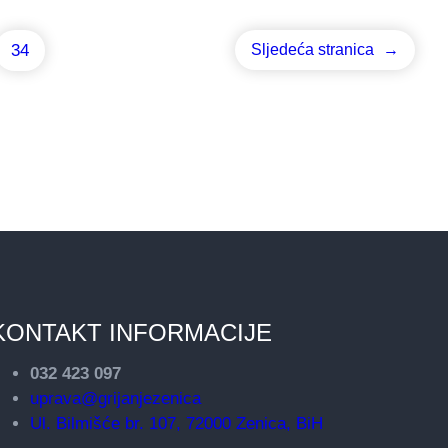
34
Sljedeća stranica
→
KONTAKT INFORMACIJE
032 423 097
uprava@grijanjezenica
Ul. Bilmišće br. 107, 72000 Zenica, BiH