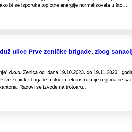
ako bi se isporuka toplotne energije normalizovala u što…
už ulice Prve zeničke brigade, zbog sanacije
e” d.o.o. Zenica od dana 19.10.2023. do 19.11.2023. godine
. Prve zeničke brigade u okviru rekonstrukcije regionalne saob
kantona. Radovi se izvode na trotoaru…