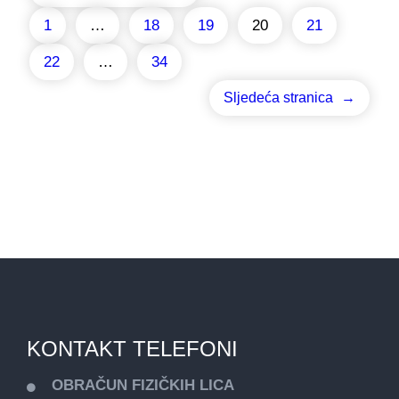
1
…
18
19
20
21
22
…
34
Sljedeća stranica
→
KONTAKT TELEFONI
OBRAČUN FIZIČKIH LICA