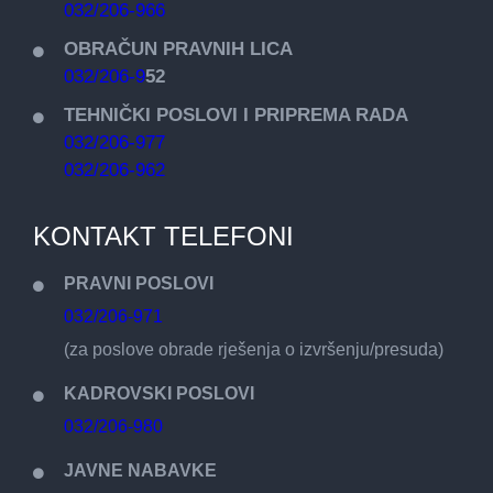
032/206-966
OBRAČUN PRAVNIH LICA
032/206-9
52
TEHNIČKI POSLOVI I PRIPREMA RADA
032/206-977
032/206-962
KONTAKT TELEFONI
PRAVNI POSLOVI
032/206-971
(za poslove obrade rješenja o izvršenju/presuda)
KADROVSKI POSLOVI
032/206-980
JAVNE NABAVKE