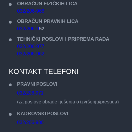
OBRAČUN FIZIČKIH LICA
032/206-966
OBRAČUN PRAVNIH LICA
032/206-9
52
TEHNIČKI POSLOVI I PRIPREMA RADA
032/206-977
032/206-962
KONTAKT TELEFONI
PRAVNI POSLOVI
032/206-971
(za poslove obrade rješenja o izvršenju/presuda)
KADROVSKI POSLOVI
032/206-980