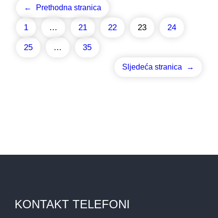
←
Prethodna stranica
1
…
21
22
23
24
25
…
35
Sljedeća stranica
→
KONTAKT TELEFONI